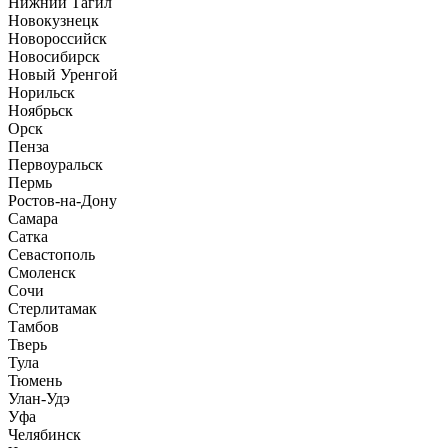
Нижний Тагил
Новокузнецк
Новороссийск
Новосибирск
Новый Уренгой
Норильск
Ноябрьск
Орск
Пенза
Первоуральск
Пермь
Ростов-на-Дону
Самара
Сатка
Севастополь
Смоленск
Сочи
Стерлитамак
Тамбов
Тверь
Тула
Тюмень
Улан-Удэ
Уфа
Челябинск