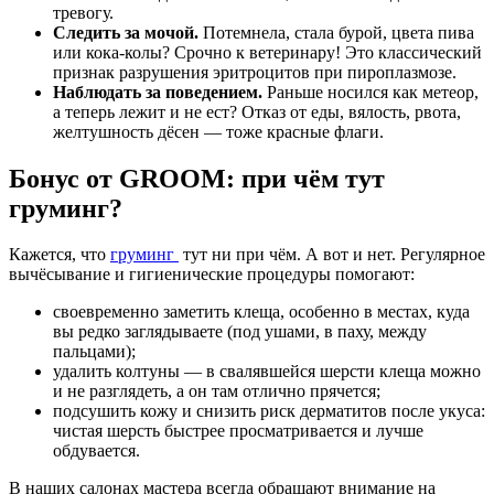
тревогу.
Следить за мочой.
Потемнела, стала бурой, цвета пива
или кока-колы? Срочно к ветеринару! Это классический
признак разрушения эритроцитов при пироплазмозе.
Наблюдать за поведением.
Раньше носился как метеор,
а теперь лежит и не ест? Отказ от еды, вялость, рвота,
желтушность дёсен — тоже красные флаги.
Бонус от GROOM: при чём тут
груминг?
Кажется, что
груминг
тут ни при чём. А вот и нет. Регулярное
вычёсывание и гигиенические процедуры помогают:
своевременно заметить клеща, особенно в местах, куда
вы редко заглядываете (под ушами, в паху, между
пальцами);
удалить колтуны — в свалявшейся шерсти клеща можно
и не разглядеть, а он там отлично прячется;
подсушить кожу и снизить риск дерматитов после укуса:
чистая шерсть быстрее просматривается и лучше
обдувается.
В наших салонах мастера всегда обращают внимание на