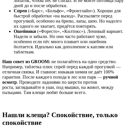
лопаток, чтобы пёс не слизал. И не мойте питомца пару
дней до и после обработки.
Спреи
(«Барс», «Больфо», «Фронтлайн»). Хороши для
быстрой обработки «на выход». Распыляете перед
прогулкой, особенно на брюхо, лапы, шею. Но надолго
их одного не хватает, придётся повторять.
Ошейники
(«Форесто», «Килтикс»). Ленивый вариант.
Надели и забыли. Но они часто работают хуже,
особенно если пёс много плавает или ошейник
болтается. Идеально как дополнение к каплям или
таблеткам.
Наш совет из GROOM:
не полагайтесь на одно средство.
Например, таблетка плюс спрей перед каждой прогулкой —
отличная связка. И главное: никакая химия не даёт 100%
гарантии. После каждого похода в лес или парк —
ручной
осмотр
. Проводите ладонями по шерсти против
роста, заглядывайте в уши, под мышки, на живот, между
пальцами. Там клещи любят больше всего.
Нашли клеща? Спокойствие, только
спокойствие