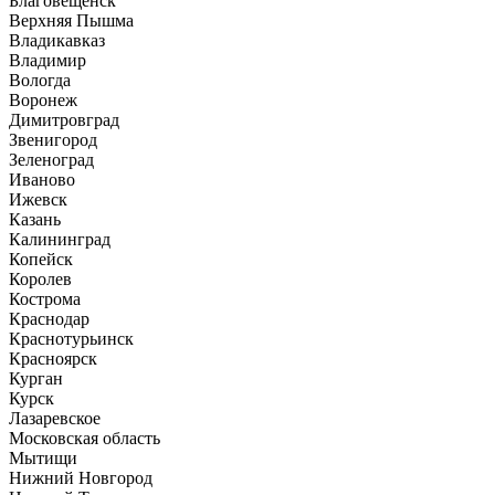
Благовещенск
Верхняя Пышма
Владикавказ
Владимир
Вологда
Воронеж
Димитровград
Звенигород
Зеленоград
Иваново
Ижевск
Казань
Калининград
Копейск
Королев
Кострома
Краснодар
Краснотурьинск
Красноярск
Курган
Курск
Лазаревское
Московская область
Мытищи
Нижний Новгород