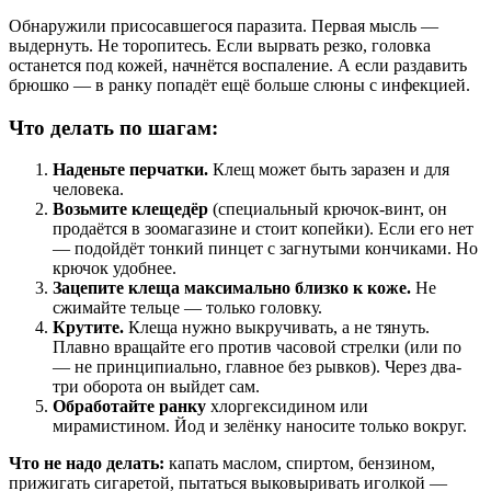
Обнаружили присосавшегося паразита. Первая мысль —
выдернуть. Не торопитесь. Если вырвать резко, головка
останется под кожей, начнётся воспаление. А если раздавить
брюшко — в ранку попадёт ещё больше слюны с инфекцией.
Что делать по шагам:
Наденьте перчатки.
Клещ может быть заразен и для
человека.
Возьмите клещедёр
(специальный крючок-винт, он
продаётся в зоомагазине и стоит копейки). Если его нет
— подойдёт тонкий пинцет с загнутыми кончиками. Но
крючок удобнее.
Зацепите клеща максимально близко к коже.
Не
сжимайте тельце — только головку.
Крутите.
Клеща нужно выкручивать, а не тянуть.
Плавно вращайте его против часовой стрелки (или по
— не принципиально, главное без рывков). Через два-
три оборота он выйдет сам.
Обработайте ранку
хлоргексидином или
мирамистином. Йод и зелёнку наносите только вокруг.
Что не надо делать:
капать маслом, спиртом, бензином,
прижигать сигаретой, пытаться выковыривать иголкой —