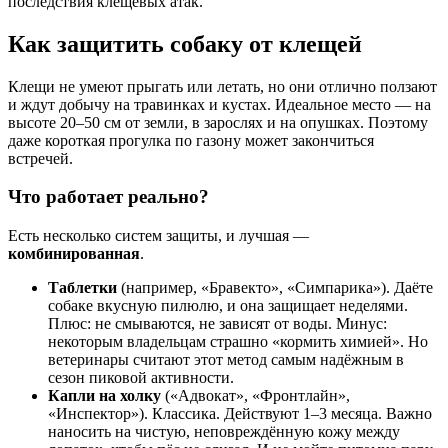
последствия клещевых атак.
Как защитить собаку от клещей
Клещи не умеют прыгать или летать, но они отлично ползают
и ждут добычу на травинках и кустах. Идеальное место — на
высоте 20–50 см от земли, в зарослях и на опушках. Поэтому
даже короткая прогулка по газону может закончиться
встречей.
Что работает реально?
Есть несколько систем защиты, и лучшая —
комбинированная
.
Таблетки
(например, «Бравекто», «Симпарика»). Даёте
собаке вкусную пилюлю, и она защищает неделями.
Плюс: не смываются, не зависят от воды. Минус:
некоторым владельцам страшно «кормить химией». Но
ветеринары считают этот метод самым надёжным в
сезон пиковой активности.
Капли на холку
(«Адвокат», «Фронтлайн»,
«Инспектор»). Классика. Действуют 1–3 месяца. Важно
наносить на чистую, неповреждённую кожу между