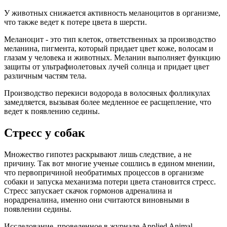
У животных снижается активность меланоцитов в организме,
что также ведет к потере цвета в шерсти.
Меланоцит - это тип клеток, ответственных за производство
меланина, пигмента, который придает цвет коже, волосам и
глазам у человека и животных. Меланин выполняет функцию
защиты от ультрафиолетовых лучей солнца и придает цвет
различным частям тела.
Производство перекиси водорода в волосяных фолликулах
замедляется, вызывая более медленное ее расщепление, что
ведет к появлению седины.
Стресс у собак
Множество гипотез раскрывают лишь следствие, а не
причину. Так вот многие ученые сошлись в едином мнении,
что первопричиной необратимых процессов в организме
собаки и запуска механизма потери цвета становится стресс.
Стресс запускает скачок гормонов адреналина и
норадреналина, именно они считаются виновными в
появлении седины.
Исследование, проведенное в журнале Applied Animal