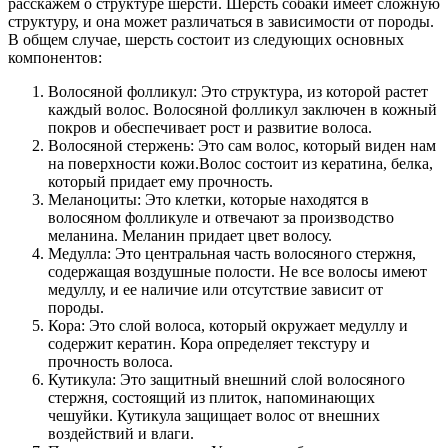
расскажем о структуре шерсти. Шерсть собаки имеет сложную
структуру, и она может различаться в зависимости от породы.
В общем случае, шерсть состоит из следующих основных
компонентов:
Волосяной фолликул: Это структура, из которой растет
каждый волос. Волосяной фолликул заключен в кожный
покров и обеспечивает рост и развитие волоса.
Волосяной стержень: Это сам волос, который виден нам
на поверхности кожи.Волос состоит из кератина, белка,
который придает ему прочность.
Меланоциты: Это клетки, которые находятся в
волосяном фолликуле и отвечают за производство
меланина. Меланин придает цвет волосу.
Медулла: Это центральная часть волосяного стержня,
содержащая воздушные полости. Не все волосы имеют
медуллу, и ее наличие или отсутствие зависит от
породы.
Кора: Это слой волоса, который окружает медуллу и
содержит кератин. Кора определяет текстуру и
прочность волоса.
Кутикула: Это защитный внешний слой волосяного
стержня, состоящий из плиток, напоминающих
чешуйки. Кутикула защищает волос от внешних
воздействий и влаги.