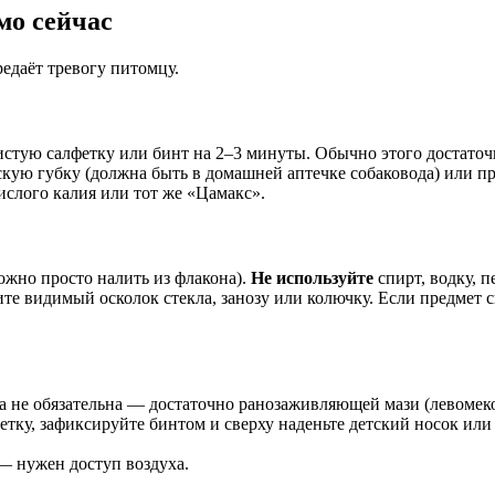
мо сейчас
едаёт тревогу питомцу.
стую салфетку или бинт на 2–3 минуты. Обычно этого достаточ
ескую губку (должна быть в домашней аптечке собаковода) или
слого калия или тот же «Цамакс».
ожно просто налить из флакона).
Не используйте
спирт, водку, 
те видимый осколок стекла, занозу или колючку. Если предмет с
 не обязательна — достаточно ранозаживляющей мази (левомекол
етку, зафиксируйте бинтом и сверху наденьте детский носок ил
 — нужен доступ воздуха.