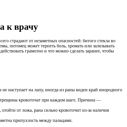
а к врачу
его страдают от незаметных опасностей: битого стекла во
емы, питомец может терпеть боль, хромать или зализывать
 действовать грамотно и что можно сделать заранее, чтобы
 не наступает на лапу, иногда из раны виден край инородного
 трещины кровоточат при каждом шаге. Причина —
 отойти от ложа, рана сильно кровоточит из-за наличия
заметна припухлость между пальцами.