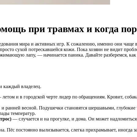
омощь при травмах и когда пор
ования мира и активных игр. К сожалению, именно они чаще вс
 просто сухой потрескавшейся кожи. Пока хозяин не видит пробл
рижимающую лапу, — начинается паника. Давайте разберемся, как
ти каждый владелец.
летом и в городской черте лидер по обращениям. Кровит, собака
и ранней весной. Подушечки становятся шершавыми, глубокие
пады температур.
трос)
— случается и на прогулке, и дома. Он может надломиться,
тна. Пёс постоянно вылизывается, слегка прихрамывает, иногда 