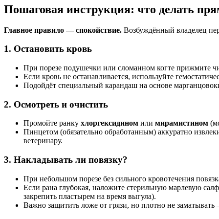
Пошаговая инструкция: что делать пря
Главное правило — спокойствие.
Возбуждённый владелец пер
1. Остановить кровь
При порезе подушечки или сломанном когте прижмите чи
Если кровь не останавливается, используйте гемостатич
Подойдёт специальный карандаш на основе марганцовоки
2. Осмотреть и очистить
Промойте ранку
хлоргексидином
или
мирамистином
(м
Пинцетом (обязательно обработанным) аккуратно извлеки
ветеринару.
3. Накладывать ли повязку?
При небольшом порезе без сильного кровотечения повязка
Если рана глубокая, наложите стерильную марлевую салф
закрепить пластырем на время выгула).
Важно защитить ложе от грязи, но плотно не заматывать