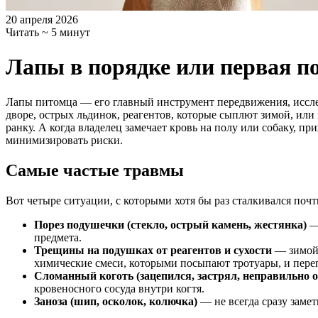
20 апреля 2026
Читать ~ 5 минут
Лапы в порядке или первая п
Лапы питомца — его главный инструмент передвижения, исслед
дворе, острых льдинок, реагентов, которые сыплют зимой, или
ранку. А когда владелец замечает кровь на полу или собаку, п
минимизировать риски.
Самые частые травмы
Вот четыре ситуации, с которыми хотя бы раз сталкивался поч
Порез подушечки (стекло, острый камень, жестянка)
— 
предмета.
Трещины на подушках от реагентов и сухости
— зимой 
химические смеси, которыми посыпают тротуары, и пере
Сломанный коготь (зацепился, застрял, неправильно о
кровеносного сосуда внутри когтя.
Заноза (шип, осколок, колючка)
— не всегда сразу заме