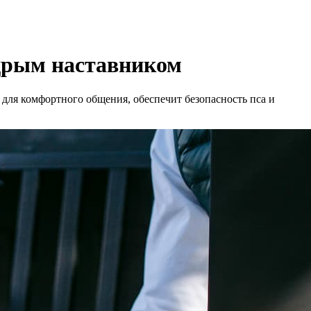
удрым наставником
 для комфортного общения, обеспечит безопасность пса и