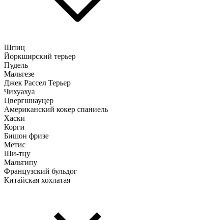
Шпиц
Йоркширский терьер
Пудель
Мальтезе
Джек Рассел Терьер
Чихуахуа
Цвергшнауцер
Американский кокер спаниель
Хаски
Корги
Бишон фризе
Метис
Ши-тцу
Мальтипу
Французский бульдог
Китайская хохлатая