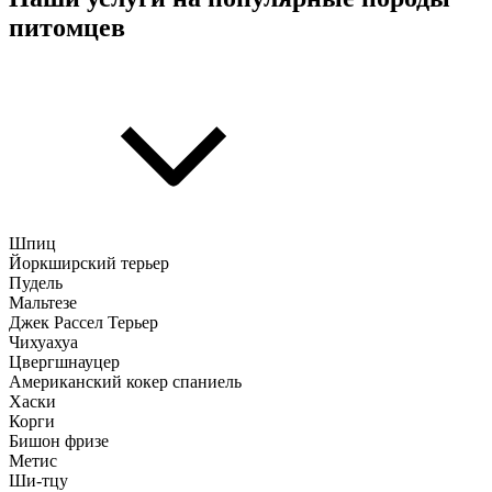
питомцев
Шпиц
Йоркширский терьер
Пудель
Мальтезе
Джек Рассел Терьер
Чихуахуа
Цвергшнауцер
Американский кокер спаниель
Хаски
Корги
Бишон фризе
Метис
Ши-тцу